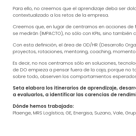
Para ello, no creemos que el aprendizaje deba ser do
contextualizado a los retos de la empresa.
Creemos que, en lugar de centrarnos en acciones de 
se medirán (IMPACTO), no sólo con KPIs, sino tambié
Con esta definición, el área de OD/HR (Desarrollo Orga
proyectos, rotaciones, mentoring, coaching, momentos e
Es decir, no nos centramos sólo en soluciones, tecnol
de DO empieza a pensar fuera de la caja, porque no to
sobre todo, observen los comportamientos esperados
Seta elabora los itinerarios de aprendizaje, desar
a evaluarlos, a identificar las carencias de rendi
Dónde hemos trabajado:
Plaenge, MRS Logística, GE, Energisa, Suzano, Vale, Grupo