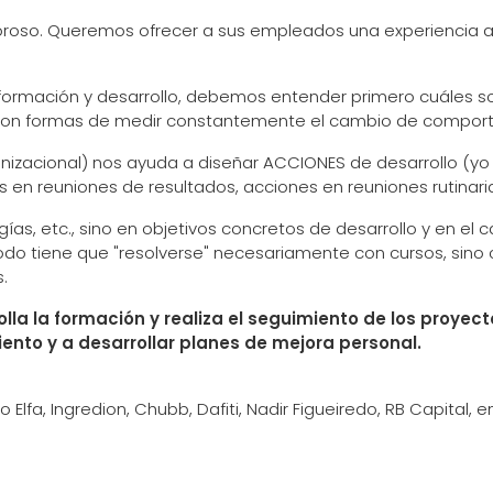
loroso. Queremos ofrecer a sus empleados una experiencia ag
formación y desarrollo, debemos entender primero cuáles 
n con formas de medir constantemente el cambio de compor
nizacional) nos ayuda a diseñar ACCIONES de desarrollo (yo 
n reuniones de resultados, acciones en reuniones rutinarias
ogías, etc., sino en objetivos concretos de desarrollo y en
do tiene que "resolverse" necesariamente con cursos, sino c
.
rolla la formación y realiza el seguimiento de los proye
miento y a desarrollar planes de mejora personal.
 Elfa, Ingredion, Chubb, Dafiti, Nadir Figueiredo, RB Capital, e