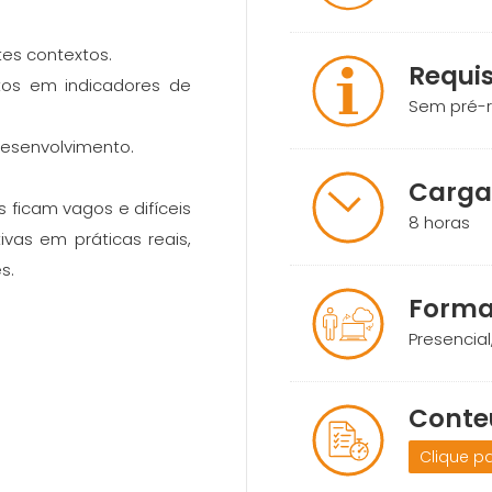
es contextos.
Requis
tos em indicadores de
Sem pré-r
desenvolvimento.
Carga
ficam vagos e difíceis
8 horas
vas em práticas reais,
s.
Forma
Presencial,
Conte
Clique pa