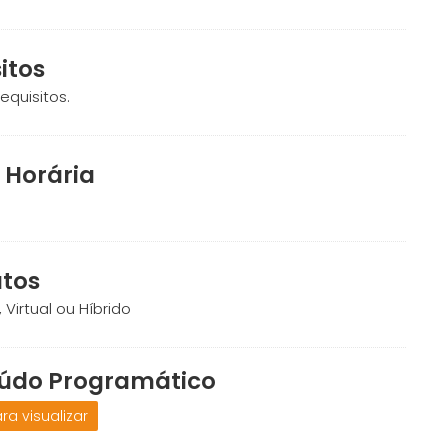
itos
equisitos.
 Horária
tos
 Virtual ou Híbrido
údo Programático
ra visualizar