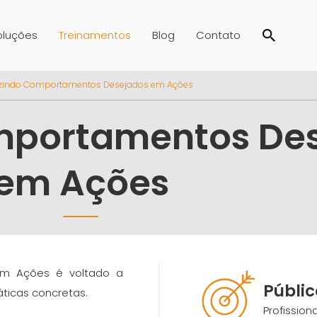
oluções
Treinamentos
Blog
Contato
zindo Comportamentos Desejados em Ações
mportamentos De
em Ações
em Ações é voltado a
Públi
ticas concretas.
Profission