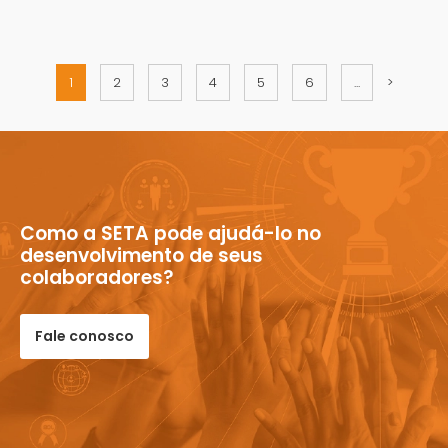
1
2
3
4
5
6
...
>
Como a SETA pode ajudá-lo no
desenvolvimento de seus
colaboradores?
Fale conosco